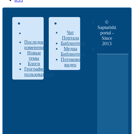
©
Saptarishi
Чат
portal -
Портала
Since
Последние
Библиотека
2013
изменения
Медиа
Новые
Библиотека
темы
Потоковое
Блоги
видео
География
пользователей