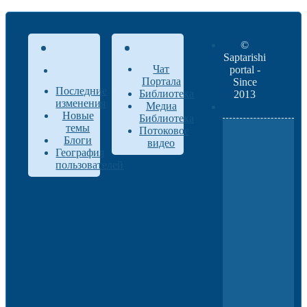
©
Saptarishi
Чат
portal -
Портала
Since
Последние
Библиотека
2013
изменения
Медиа
Новые
Библиотека
темы
Потоковое
Блоги
видео
География
пользователей