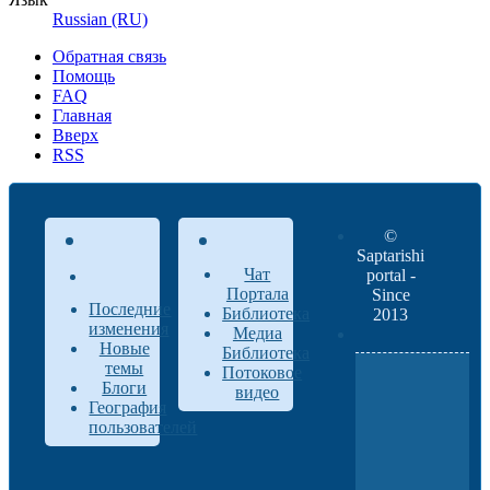
Russian (RU)
Обратная связь
Помощь
FAQ
Главная
Вверх
RSS
©
Saptarishi
Чат
portal -
Портала
Since
Последние
Библиотека
2013
изменения
Медиа
Новые
Библиотека
темы
Потоковое
Блоги
видео
География
пользователей