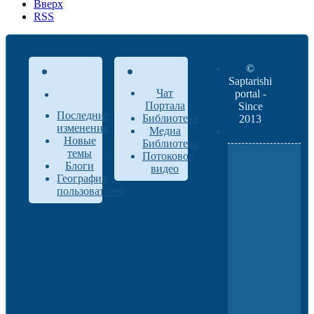
Вверх
RSS
©
Saptarishi
Чат
portal -
Портала
Since
Последние
Библиотека
2013
изменения
Медиа
Новые
Библиотека
темы
Потоковое
Блоги
видео
География
пользователей