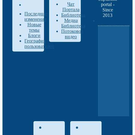
Чат
portal -
Портала
Since
Последние
Библиотека
2013
изменения
Медиа
Новые
Библиотека
темы
Потоковое
Блоги
видео
География
пользователей