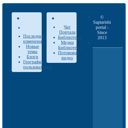
©
Saptarishi
Чат
portal -
Портала
Since
Последние
Библиотека
2013
изменения
Медиа
Новые
Библиотека
темы
Потоковое
Блоги
видео
География
пользователей