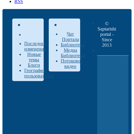
RSS
©
Saptarishi
Чат
portal -
Портала
Since
Последние
Библиотека
2013
изменения
Медиа
Новые
Библиотека
темы
Потоковое
Блоги
видео
География
пользователей