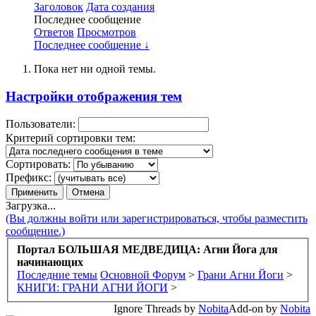
Заголовок
Дата создания
Последнее сообщение
Ответов
Просмотров
Последнее сообщение ↓
Пока нет ни одной темы.
Настройки отображения тем
Пользователи:
Критерий сортировки тем:
Сортировать:
Префикс:
Загрузка...
(Вы должны войти или зарегистрироваться, чтобы разместить
сообщение.)
Портал БОЛЬШАЯ МЕДВЕДИЦА: Агни Йога для
начинающих
Последние темы
Основной Форум
>
Грани Агни Йоги
>
КНИГИ: ГРАНИ АГНИ ЙОГИ
>
Ignore Threads by
Nobita
Add-on by
Nobita