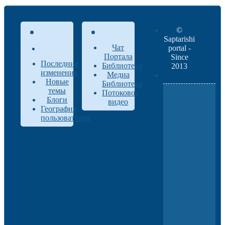
©
Saptarishi
Чат
portal -
Портала
Since
Последние
Библиотека
2013
изменения
Медиа
Новые
Библиотека
темы
Потоковое
Блоги
видео
География
пользователей