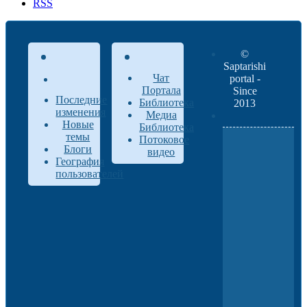
RSS
©
Saptarishi
Чат
portal -
Портала
Since
Последние
Библиотека
2013
изменения
Медиа
Новые
Библиотека
темы
Потоковое
Блоги
видео
География
пользователей