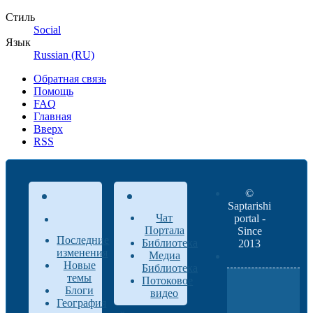
Стиль
Social
Язык
Russian (RU)
Обратная связь
Помощь
FAQ
Главная
Вверх
RSS
©
Saptarishi
Чат
portal -
Портала
Since
Последние
Библиотека
2013
изменения
Медиа
Новые
Библиотека
темы
Потоковое
Блоги
видео
География