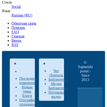
Стиль
Social
Язык
Russian (RU)
Обратная связь
Помощь
FAQ
Главная
Вверх
RSS
©
Saptarishi
Чат
portal -
Портала
Since
Последние
Библиотека
2013
изменения
Медиа
Новые
Библиотека
темы
Потоковое
Блоги
видео
География
пользователей