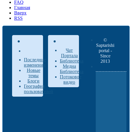
FAQ
Главная
Вверх
RSS
©
Saptarishi
Чат
portal -
Портала
Since
Последние
Библиотека
2013
изменения
Медиа
Новые
Библиотека
темы
Потоковое
Блоги
видео
География
пользователей