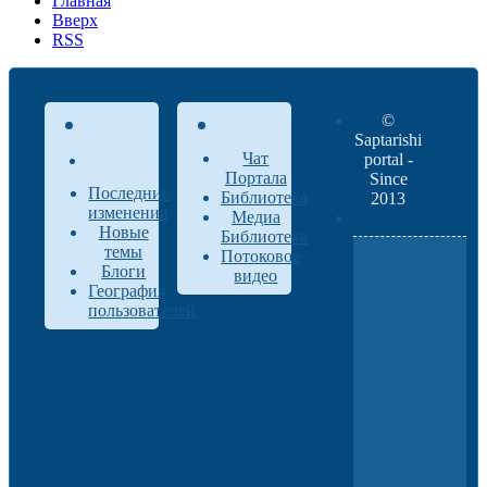
Главная
Вверх
RSS
©
Saptarishi
Чат
portal -
Портала
Since
Последние
Библиотека
2013
изменения
Медиа
Новые
Библиотека
темы
Потоковое
Блоги
видео
География
пользователей