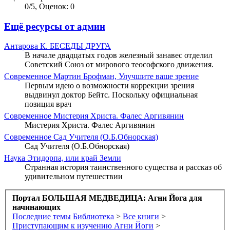
0
/
5
,
Оценок: 0
Ещё ресурсы от админ
Антарова К.
БЕСЕДЫ ДРУГА
В начале двадцатых годов железный занавес отделил
Советский Союз от мирового теософского движения.
Современное
Мартин Брофман, Улучшите ваше зрение
Первым идею о возможности коррекции зрения
выдвинул доктор Бейтс. Поскольку официальная
позиция врач
Современное
Мистерия Христа. Фалес Аргивянин
Мистерия Христа. Фалес Аргивянин
Современное
Сад Учителя (О.Б.Обнорская)
Сад Учителя (О.Б.Обнорская)
Наука
Этидорпа, или край Земли
Странная история таинственного существа и рассказ об
удивительном путешествии
Портал БОЛЬШАЯ МЕДВЕДИЦА: Агни Йога для
начинающих
Последние темы
Библиотека
>
Все книги
>
Приступающим к изучению Агни Йоги
>