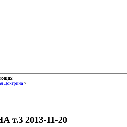
ающих
ая Доктрина
>
А т.3
2013-11-20