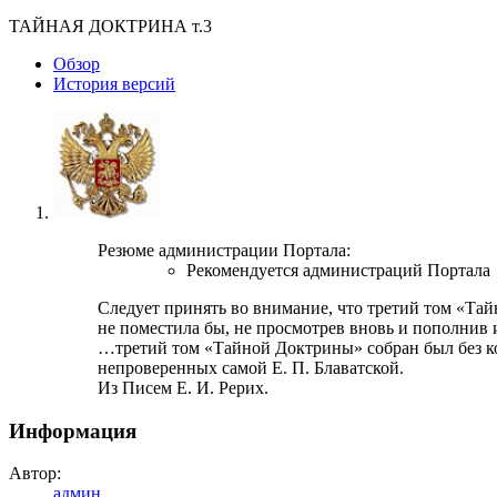
ТАЙНАЯ ДОКТРИНА т.3
Обзoр
История версий
Резюме администрации Портала:
Рекомендуется администраций Портала
Следует принять во внимание, что третий том «Тай
не поместила бы, не просмотрев вновь и пополнив
…третий том «Тайной Доктрины» собран был без кор
непроверенных самой Е. П. Блаватской.
Из Писем Е. И. Рерих.
Информация
Автор:
админ