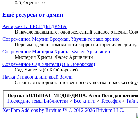
0
/
5
,
Оценок: 0
Ещё ресурсы от админ
Антарова К.
БЕСЕДЫ ДРУГА
В начале двадцатых годов железный занавес отделил Сов
Современное
Мартин Брофман, Улучшите ваше зрение
Первым идею о возможности коррекции зрения выдвинул 
Современное
Мистерия Христа. Фалес Аргивянин
Мистерия Христа. Фалес Аргивянин
Современное
Сад Учителя (О.Б.Обнорская)
Сад Учителя (О.Б.Обнорская)
Наука
Этидорпа, или край Земли
Странная история таинственного существа и рассказ об 
Портал БОЛЬШАЯ МЕДВЕДИЦА: Агни Йога для начин
Последние темы
Библиотека
>
Все книги
>
Теософия
>
Тайн
XenForo Add-ons by Brivium ™ © 2012-2026 Brivium LLC.