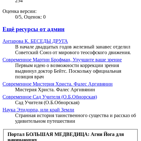
254
Оценка версии:
0
/
5
,
Оценок: 0
Ещё ресурсы от админ
Антарова К.
БЕСЕДЫ ДРУГА
В начале двадцатых годов железный занавес отделил
Советский Союз от мирового теософского движения.
Современное
Мартин Брофман, Улучшите ваше зрение
Первым идею о возможности коррекции зрения
выдвинул доктор Бейтс. Поскольку официальная
позиция врач
Современное
Мистерия Христа. Фалес Аргивянин
Мистерия Христа. Фалес Аргивянин
Современное
Сад Учителя (О.Б.Обнорская)
Сад Учителя (О.Б.Обнорская)
Наука
Этидорпа, или край Земли
Странная история таинственного существа и рассказ об
удивительном путешествии
Портал БОЛЬШАЯ МЕДВЕДИЦА: Агни Йога для
начинающих