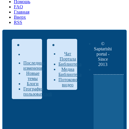
Помощь
FAQ
Главная
Вверх
RSS
©
Saptarishi
Чат
portal -
Портала
Since
Последние
Библиотека
2013
изменения
Медиа
Новые
Библиотека
темы
Потоковое
Блоги
видео
География
пользователей