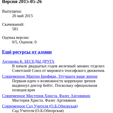
Версия 2015-05-26
Выпущена:
26 май 2015
Скачиваний:
581
Оценка версии:
0
/
5
,
Оценок: 0
Ещё ресурсы от админ
Антарова К.
БЕСЕДЫ ДРУГА
В начале двадцатых годов железный занавес отделил
Советский Союз от мирового теософского движения.
Современное
Мартин Брофман, Улучшите ваше зрение
Первым идею о возможности коррекции зрения
выдвинул доктор Бейтс. Поскольку официальная
позиция врач
Современное
Мистерия Христа. Фалес Аргивянин
Мистерия Христа. Фалес Аргивянин
Современное
Сад Учителя (О.Б.Обнорская)
Сад Учителя (О.Б.Обнорская)