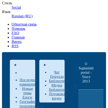
Стиль
Social
Язык
Russian (RU)
Обратная связь
Помощь
FAQ
Главная
Вверх
RSS
©
Saptarishi
Чат
portal -
Портала
Since
Последние
Библиотека
2013
изменения
Медиа
Новые
Библиотека
темы
Потоковое
Блоги
видео
География
пользователей