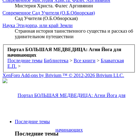
Современное
Мистерия Христа. Фалес Аргивянин
Мистерия Христа. Фалес Аргивянин
Современное
Сад Учителя (О.Б.Обнорская)
Сад Учителя (О.Б.Обнорская)
Наука
Этидорпа, или край Земли
Странная история таинственного существа и рассказ об
удивительном путешествии
Портал БОЛЬШАЯ МЕДВЕДИЦА: Агни Йога для
начинающих
Последние темы
Библиотека
>
Все книги
>
Блаватская
Е.П.
>
XenForo Add-ons by Brivium ™ © 2012-2026 Brivium LLC.
Последние темы
Последние темы