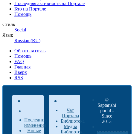
Последняя активность на Портале
Кто на Портале
Помощь
Стиль
Social
Язык
Russian (RU)
Обратная связь
Помощь
FAQ
Главная
Вверх
RSS
©
Saptarishi
Чат
portal -
Портала
Since
Последние
Библиотека
2013
изменения
Медиа
Новые
Библиотека