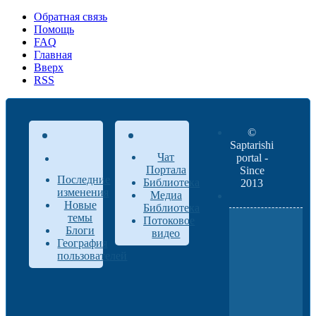
Обратная связь
Помощь
FAQ
Главная
Вверх
RSS
©
Saptarishi
Чат
portal -
Портала
Since
Последние
Библиотека
2013
изменения
Медиа
Новые
Библиотека
темы
Потоковое
Блоги
видео
География
пользователей