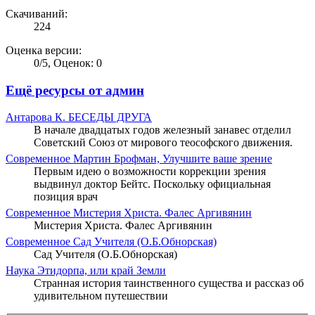
Скачиваний:
224
Оценка версии:
0
/
5
,
Оценок: 0
Ещё ресурсы от админ
Антарова К.
БЕСЕДЫ ДРУГА
В начале двадцатых годов железный занавес отделил
Советский Союз от мирового теософского движения.
Современное
Мартин Брофман, Улучшите ваше зрение
Первым идею о возможности коррекции зрения
выдвинул доктор Бейтс. Поскольку официальная
позиция врач
Современное
Мистерия Христа. Фалес Аргивянин
Мистерия Христа. Фалес Аргивянин
Современное
Сад Учителя (О.Б.Обнорская)
Сад Учителя (О.Б.Обнорская)
Наука
Этидорпа, или край Земли
Странная история таинственного существа и рассказ об
удивительном путешествии