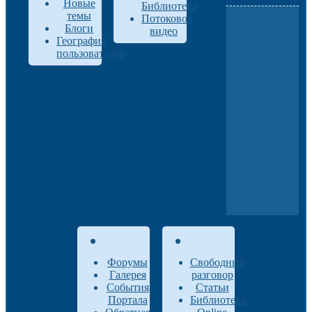
Новые
Библиотека
темы
Потоковое
Блоги
видео
География
пользователей
Форумы
Свободный
Галерея
разговор
События
Статьи
Портала
Библиотека