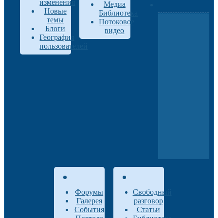
изменения
Медиа
Новые
Библиотека
темы
Потоковое
Блоги
видео
География
пользователей
Форумы
Свободный
Галерея
разговор
События
Статьи