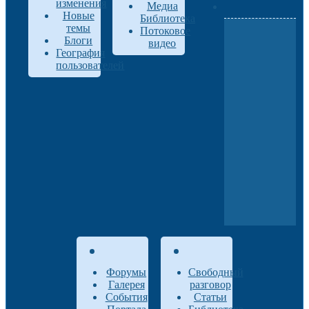
изменения
Медиа
Новые
Библиотека
темы
Потоковое
Блоги
видео
География
пользователей
Форумы
Свободный
Галерея
разговор
События
Статьи