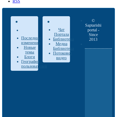
RSS
©
Saptarishi
Чат
portal -
Портала
Since
Последние
Библиотека
2013
изменения
Медиа
Новые
Библиотека
темы
Потоковое
Блоги
видео
География
пользователей