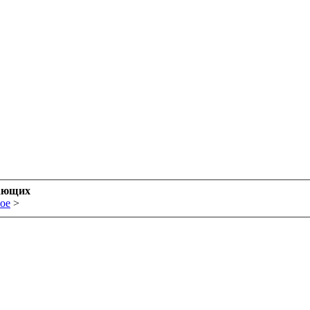
ающих
ое
>