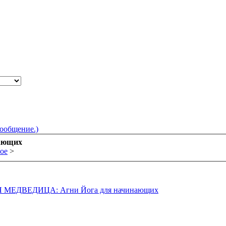
сообщение.)
ающих
ое
>