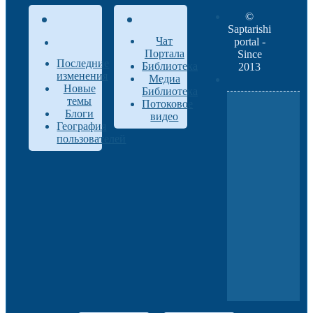
©
Saptarishi
Чат
portal -
Портала
Since
Последние
Библиотека
2013
изменения
Медиа
Новые
Библиотека
темы
Потоковое
Блоги
видео
География
пользователей