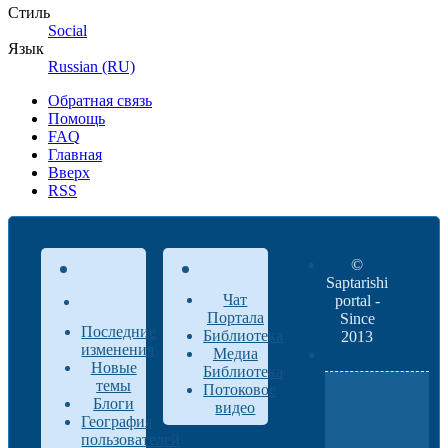
Стиль
Social
Язык
Russian (RU)
Обратная связь
Помощь
FAQ
Главная
Вверх
RSS
©
Saptarishi
Чат
portal -
Портала
Since
Последние
Библиотека
2013
изменения
Медиа
Новые
Библиотека
темы
Потоковое
Блоги
видео
География
пользователей