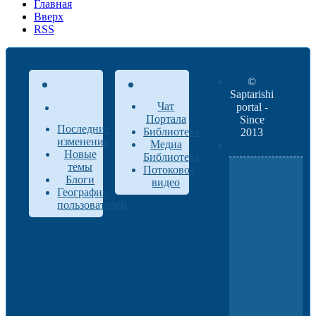
Главная
Вверх
RSS
©
Saptarishi
Чат
portal -
Портала
Since
Последние
Библиотека
2013
изменения
Медиа
Новые
Библиотека
темы
Потоковое
Блоги
видео
География
пользователей