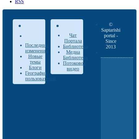
RSS
©
Saptarishi
Чат
portal -
Портала
Since
Последние
Библиотека
2013
изменения
Медиа
Новые
Библиотека
темы
Потоковое
Блоги
видео
География
пользователей