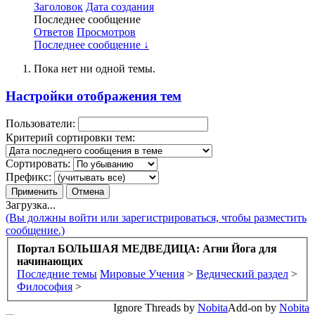
Заголовок
Дата создания
Последнее сообщение
Ответов
Просмотров
Последнее сообщение ↓
Пока нет ни одной темы.
Настройки отображения тем
Пользователи:
Критерий сортировки тем:
Сортировать:
Префикс:
Загрузка...
(Вы должны войти или зарегистрироваться, чтобы разместить
сообщение.)
Портал БОЛЬШАЯ МЕДВЕДИЦА: Агни Йога для
начинающих
Последние темы
Мировые Учения
>
Ведический раздел
>
Философия
>
Ignore Threads by
Nobita
Add-on by
Nobita